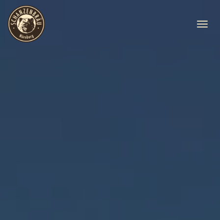
N
A
V
I
G
A
T
I
O
N
U
M
S
C
H
A
L
T
E
N