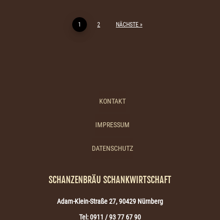
BEITRAGSNAVIGATION
1
2
NÄCHSTE
KONTAKT
IMPRESSUM
DATENSCHUTZ
SCHANZENBRÄU SCHANKWIRTSCHAFT
Adam-Klein-Straße 27, 90429 Nürnberg
Tel: 0911 / 93 77 67 90