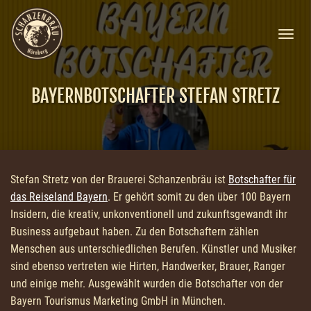
N
A
V
I
BAYERNBOTSCHAFTER STEFAN STRETZ
G
A
T
I
O
N
U
Stefan Stretz von der Brauerei Schanzenbräu ist
Botschafter für
M
das Reiseland Bayern
. Er gehört somit zu den über 100 Bayern
S
Insidern, die kreativ, unkonventionell und zukunftsgewandt ihr
C
H
Business aufgebaut haben. Zu den Botschaftern zählen
A
Menschen aus unterschiedlichen Berufen. Künstler und Musiker
L
sind ebenso vertreten wie Hirten, Handwerker, Brauer, Ranger
T
E
und einige mehr. Ausgewählt wurden die Botschafter von der
N
Bayern Tourismus Marketing GmbH in München.